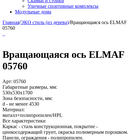
Скамьи и стойки
Уличные спортивные комплексы
Модульные дома
Главная
/
ЭКО стиль (из дерева)
/
Вращающаяся ось ELMAF
05760
Вращающаяся ось ELMAF
05760
Арт:
05760
Габаритные размеры, мм:
530х530х1700
Зона безопасности, мм:
d - не менее 4530
Материал:
маталл+полипропилен/HPL
Все характеристики
Каркас - сталь конструкционная, покрытие -
цинкосодержащий грунт, окраска полимерным порошком.
Панели, ограждения - полипропилен.