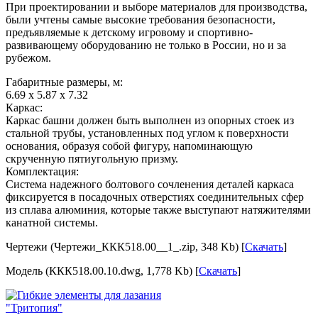
При проектировании и выборе материалов для производства,
были учтены самые высокие требования безопасности,
предъявляемые к детскому игровому и спортивно-
развивающему оборудованию не только в России, но и за
рубежом.
Габаритные размеры, м:
6.69 х 5.87 х 7.32
Каркас:
Каркас башни должен быть выполнен из опорных стоек из
стальной трубы, установленных под углом к поверхности
основания, образуя собой фигуру, напоминающую
скрученную пятиугольную призму.
Комплектация:
Система надежного болтового сочленения деталей каркаса
фиксируется в посадочных отверстиях соединительных сфер
из сплава алюминия, которые также выступают натяжителями
канатной системы.
Чертежи (Чертежи_ККК518.00__1_.zip, 348 Kb) [
Скачать
]
Модель (ККК518.00.10.dwg, 1,778 Kb) [
Скачать
]