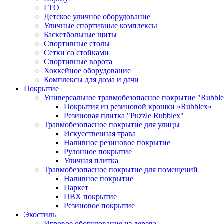
ГТО
Детское уличное оборудование
Уличные спортивные комплексы
Баскетбольные щиты
Спортивные столы
Сетки со стойками
Спортивные ворота
Хоккейное оборудование
Комплексы для дома и дачи
Покрытие
Универсальное травмобезопасное покрытие "Rubble
Покрытия из резиновой крошки «Rubblex»
Резиновая плитка "Puzzle Rubblex"
Травмобезопасное покрытие для улицы
Искусственная трава
Наливное резиновое покрытие
Рулонное покрытие
Уличная плитка
Травмобезопасное покрытие для помещений
Наливное покрытие
Паркет
ПВХ покрытие
Резиновое покрытие
Экостиль
Игровое оборудование из дерева