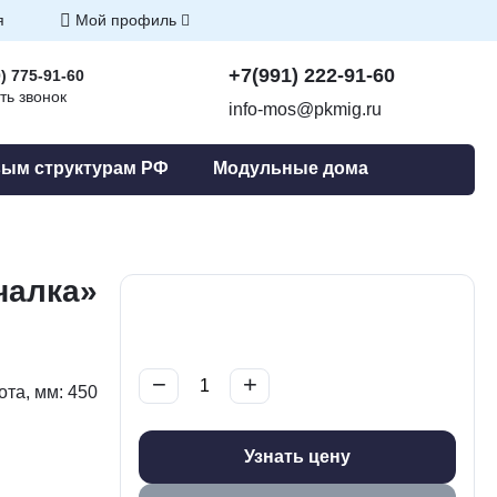
я
Мой профиль
+7(991) 222-91-60
) 775-91-60
ть звонок
info-mos@pkmig.ru
ым структурам РФ
Модульные дома
чалка»
−
+
та, мм: 450
Узнать цену