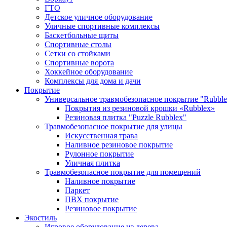
ГТО
Детское уличное оборудование
Уличные спортивные комплексы
Баскетбольные щиты
Спортивные столы
Сетки со стойками
Спортивные ворота
Хоккейное оборудование
Комплексы для дома и дачи
Покрытие
Универсальное травмобезопасное покрытие "Rubble
Покрытия из резиновой крошки «Rubblex»
Резиновая плитка "Puzzle Rubblex"
Травмобезопасное покрытие для улицы
Искусственная трава
Наливное резиновое покрытие
Рулонное покрытие
Уличная плитка
Травмобезопасное покрытие для помещений
Наливное покрытие
Паркет
ПВХ покрытие
Резиновое покрытие
Экостиль
Игровое оборудование из дерева