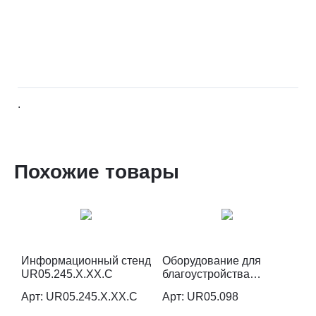
.
Похожие товары
Информационный стенд
Оборудование для
UR05.245.X.XX.C
благоустройства
(информационный
Арт: UR05.245.X.XX.C
Арт: UR05.098
стенд) UR05.098.W