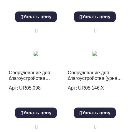
Узнать цену
Узнать цену
Оборудование для
Оборудование для
благоустройства
благоустройства (урна)
(информационный
UR05.146.Х
Арт: UR05.098
Арт: UR05.146.Х
стенд) UR05.098.S
Узнать цену
Узнать цену