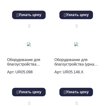
Узнать цену
Узнать цену
Оборудование для
Оборудование для
благоустройства
благоустройства (урна)
(информационный
UR05.146.Х
Арт: UR05.098
Арт: UR05.146.Х
стенд) UR05.098.S
Узнать цену
Узнать цену