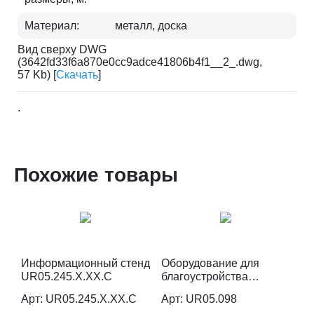
Материал:
металл, доска
Вид сверху DWG
(3642fd33f6a870e0cc9adce41806b4f1__2_.dwg,
57 Kb) [
Скачать
]
.
Похожие товары
Информационный стенд
Оборудование для
UR05.245.X.XX.C
благоустройства
(информационный
Арт: UR05.245.X.XX.C
Арт: UR05.098
стенд) UR05.098.W