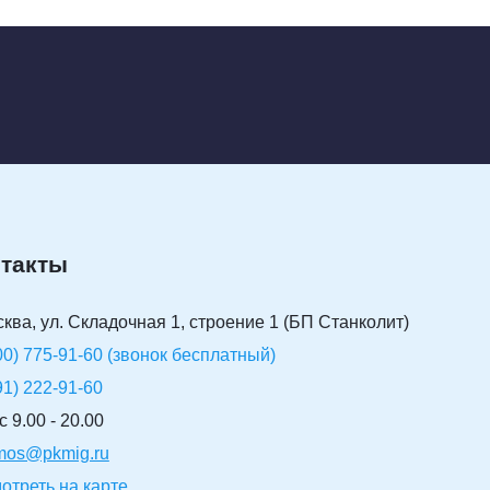
такты
сква, ул. Складочная 1, строение 1 (БП Станколит)
00) 775-91-60 (звонок бесплатный)
91) 222-91-60
 9.00 - 20.00
-mos@pkmig.ru
отреть на карте