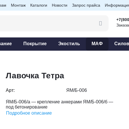
рам
Монтаж
Каталоги
Новости
Запрос прайса
Информаци
+7(800
Заказа
вание
Покрытие
Экостиль
МАФ
Силов
Лавочка Тетра
Арт:
ЯМ/Б-006
ЯМ/Б-006/а — крепление анкерами ЯМ/Б-006/б —
под бетонирование
Подробное описание