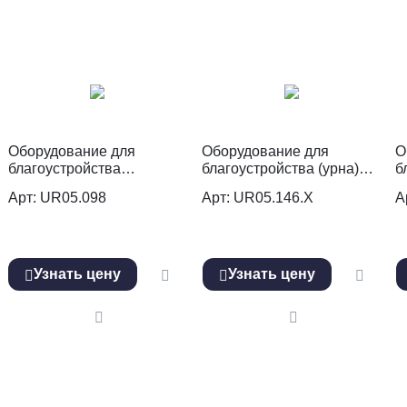
Оборудование для
Оборудование для
О
благоустройства
благоустройства (урна)
б
(информационный стенд)
UR05.146.Х
U
Арт: UR05.098
Арт: UR05.146.Х
А
UR05.098.S
Узнать цену
Узнать цену