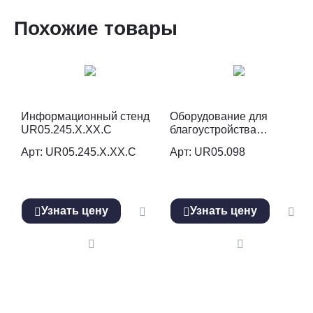
Похожие товары
Информационный стенд
Оборудование для
UR05.245.X.XX.C
благоустройства
(информационный стенд)
Арт: UR05.245.X.XX.C
Арт: UR05.098
UR05.098.W
Узнать цену
Узнать цену