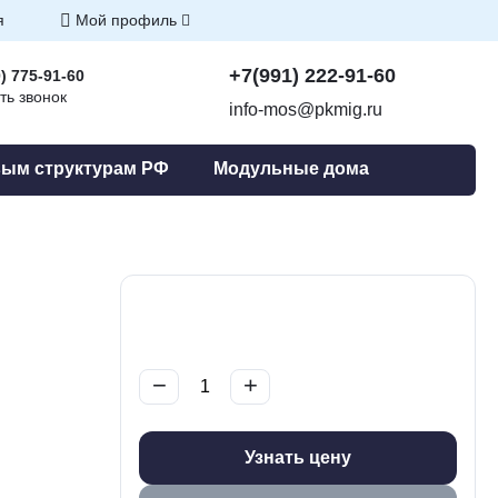
я
Мой профиль
+7(991) 222-91-60
) 775-91-60
ть звонок
info-mos@pkmig.ru
ым структурам РФ
Модульные дома
−
+
Узнать цену