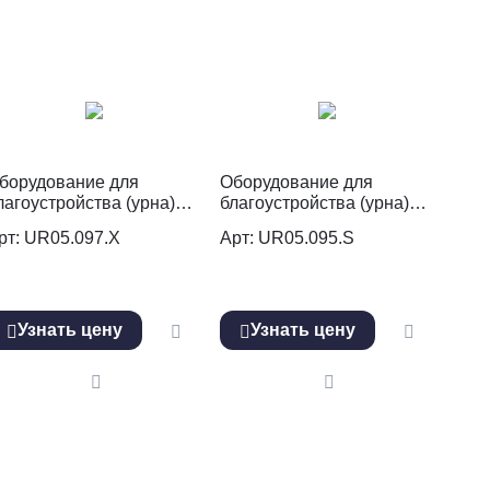
борудование для
Оборудование для
лагоустройства (урна)
благоустройства (урна)
R05.097.Х
UR05.095.S
рт: UR05.097.Х
Арт: UR05.095.S
Узнать цену
Узнать цену