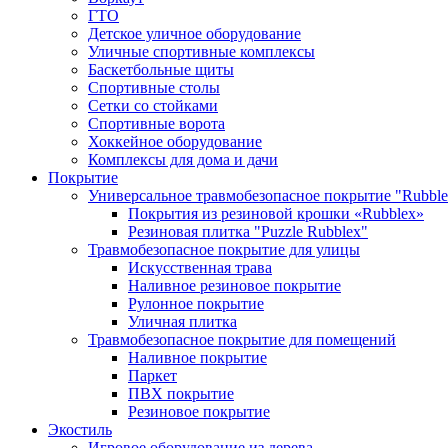
ГТО
Детское уличное оборудование
Уличные спортивные комплексы
Баскетбольные щиты
Спортивные столы
Сетки со стойками
Спортивные ворота
Хоккейное оборудование
Комплексы для дома и дачи
Покрытие
Универсальное травмобезопасное покрытие "Rubble
Покрытия из резиновой крошки «Rubblex»
Резиновая плитка "Puzzle Rubblex"
Травмобезопасное покрытие для улицы
Искусственная трава
Наливное резиновое покрытие
Рулонное покрытие
Уличная плитка
Травмобезопасное покрытие для помещений
Наливное покрытие
Паркет
ПВХ покрытие
Резиновое покрытие
Экостиль
Игровое оборудование из дерева