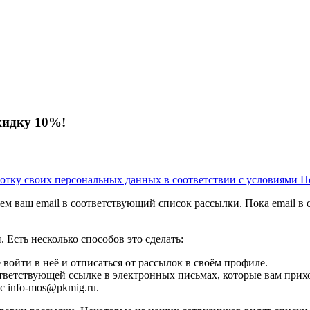
кидку 10%!
аботку своих персональных данных в соответствии с условиями П
м ваш email в соответствующий список рассылки. Пока email в сп
 Есть несколько способов это сделать:
е войти в неё и отписаться от рассылок в своём профиле.
ответствующей ссылке в электронных письмах, которые вам прихо
с info-mos@pkmig.ru.