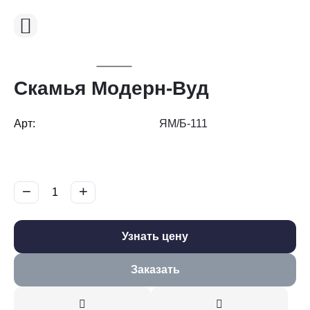
Скамья Модерн-Вуд
Арт:
ЯМ/Б-111
−
+
Узнать цену
Заказать