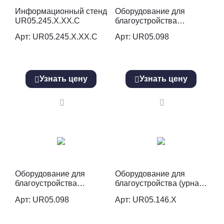
Информационный стенд
Оборудование для
UR05.245.X.XX.C
благоустройства
(информационный
Арт: UR05.245.X.XX.C
Арт: UR05.098
стенд) UR05.098.W
Узнать цену
Узнать цену
Оборудование для
Оборудование для
благоустройства
благоустройства (урна)
(информационный
UR05.146.Х
Арт: UR05.098
Арт: UR05.146.Х
стенд) UR05.098.S