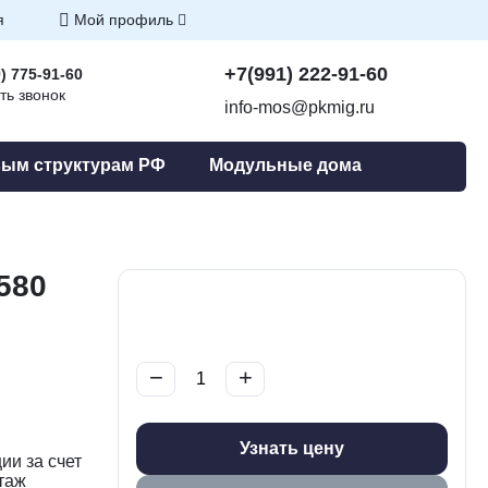
я
Мой профиль
+7(991) 222-91-60
) 775-91-60
ть звонок
info-mos@pkmig.ru
ым структурам РФ
Модульные дома
580
−
+
Узнать цену
ии за счет
таж