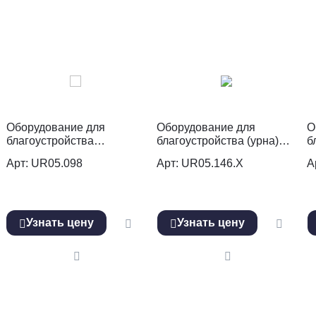
Оборудование для
Оборудование для
О
благоустройства
благоустройства (урна)
б
(информационный стенд)
UR05.146.Х
U
Арт: UR05.098
Арт: UR05.146.Х
А
UR05.098.S
Узнать цену
Узнать цену