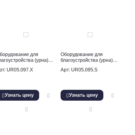
борудование для
Оборудование для
лагоустройства (урна)
благоустройства (урна)
R05.097.Х
UR05.095.S
рт: UR05.097.Х
Арт: UR05.095.S
Узнать цену
Узнать цену