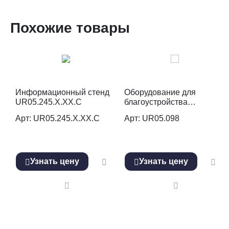
Похожие товары
Информационный стенд
Оборудование для
UR05.245.X.XX.C
благоустройства
(информационный стенд)
Арт: UR05.245.X.XX.C
Арт: UR05.098
UR05.098.W
Узнать цену
Узнать цену