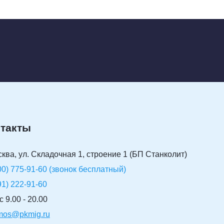
такты
сква, ул. Складочная 1, строение 1 (БП Станколит)
00) 775-91-60 (звонок бесплатный)
91) 222-91-60
 9.00 - 20.00
-mos@pkmig.ru