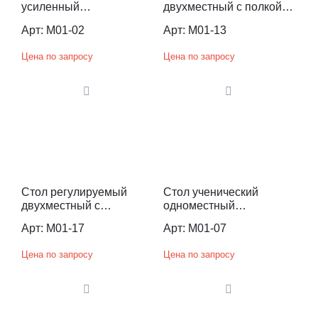
усиленный
двухместный с полкой
нерегулируемый по
регулируемый по
Арт: М01-02
Арт: M01-13
высоте
высоте
Цена по запросу
Цена по запросу
Стол регулируемый
Стол ученический
двухместный с
одноместный
наклонной крышкой
нерегулируемый по
Арт: M01-17
Арт: M01-07
высоте
Цена по запросу
Цена по запросу