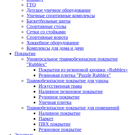
ГТО
Детское уличное оборудование
Уличные спортивные комплексы
Баскетбольные щиты
Спортивные столы
Сетки со стойками
Спортивные ворота
Хоккейное оборудование
Комплексы для дома и дачи
Покрытие
Универсальное травмобезопасное покрытие
"Rubblex"
Покрытия из резиновой крошки «Rubblex»
Резиновая плитка "Puzzle Rubblex"
Травмобезопасное покрытие для улицы
Искусственная трава
Наливное резиновое покрытие
Рулонное покрытие
Уличная плитка
Травмобезопасное покрытие для помещений
Наливное покрытие
Паркет
ПВХ покрытие
Резиновое покрытие
Экостиль