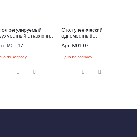
тол регулируемый
Стол ученический
вухместный с наклонной
одноместный
рышкой
нерегулируемый по
рт: M01-17
Арт: M01-07
высоте
ена по запросу
Цена по запросу