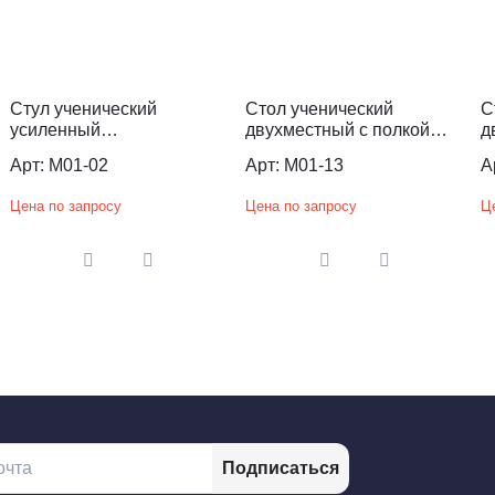
Стул ученический
Стол ученический
С
усиленный
двухместный с полкой
д
нерегулируемый по
регулируемый по высоте
к
Арт: М01-02
Арт: M01-13
А
высоте
Цена по запросу
Цена по запросу
Ц
Подписаться