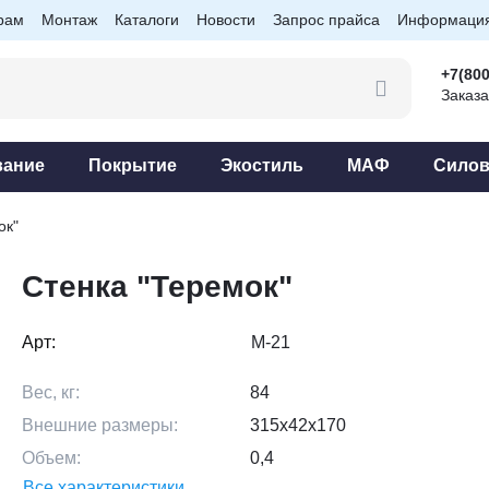
рам
Монтаж
Каталоги
Новости
Запрос прайса
Информаци
+7(800
Заказа
вание
Покрытие
Экостиль
МАФ
Силов
ок"
Стенка "Теремок"
Арт:
М-21
Вес, кг:
84
Внешние размеры:
315х42х170
Объем:
0,4
Все характеристики