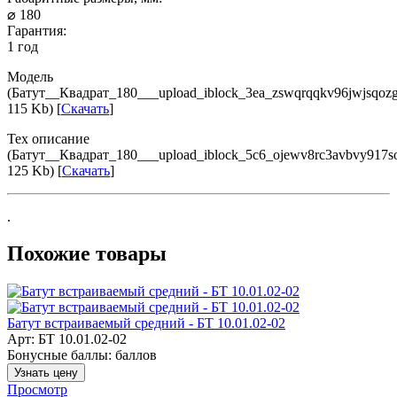
⌀ 180
Гарантия:
1 год
Модель
(Батут__Квадрат_180___upload_iblock_3ea_zswqrqqkv96jwjsqozg
115 Kb) [
Скачать
]
Тех описание
(Батут__Квадрат_180___upload_iblock_5c6_ojewv8rc3avbvy917so
125 Kb) [
Скачать
]
.
Похожие товары
Батут встраиваемый средний - БТ 10.01.02-02
Арт: БТ 10.01.02-02
Бонусные баллы:
баллов
Узнать цену
Просмотр