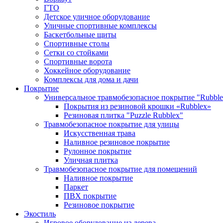
ГТО
Детское уличное оборудование
Уличные спортивные комплексы
Баскетбольные щиты
Спортивные столы
Сетки со стойками
Спортивные ворота
Хоккейное оборудование
Комплексы для дома и дачи
Покрытие
Универсальное травмобезопасное покрытие "Rubble
Покрытия из резиновой крошки «Rubblex»
Резиновая плитка "Puzzle Rubblex"
Травмобезопасное покрытие для улицы
Искусственная трава
Наливное резиновое покрытие
Рулонное покрытие
Уличная плитка
Травмобезопасное покрытие для помещений
Наливное покрытие
Паркет
ПВХ покрытие
Резиновое покрытие
Экостиль
Игровое оборудование из дерева