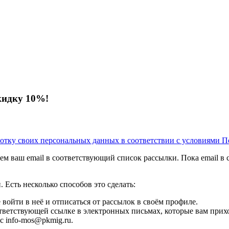
кидку 10%!
аботку своих персональных данных в соответствии с условиями П
м ваш email в соответствующий список рассылки. Пока email в сп
 Есть несколько способов это сделать:
е войти в неё и отписаться от рассылок в своём профиле.
ответствующей ссылке в электронных письмах, которые вам прихо
с info-mos@pkmig.ru.