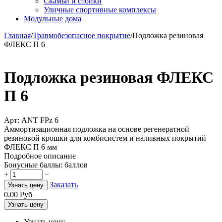
Скамьи и стойки
Уличные спортивные комплексы
Модульные дома
Главная
/
Травмобезопасное покрытие
/
Подложка резиновая
ФЛЕКС П 6
Подложка резиновая ФЛЕКС
П 6
Арт:
ANT FPz 6
Аммортизационная подложка на основе регенератной
резиновой крошки для комбисистем и наливных покрытий
ФЛЕКС П 6 мм
Подробное описание
Бонусные баллы:
баллов
+
−
Заказать
Узнать цену
0.00
Руб
Узнать цену
Узнать цену