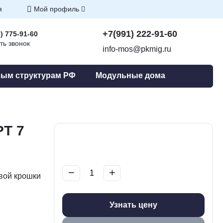
я
Мой профиль
+7(991) 222-91-60
) 775-91-60
ть звонок
info-mos@pkmig.ru
ым структурам РФ
Модульные дома
Т 7
−
+
вой крошки
Узнать цену