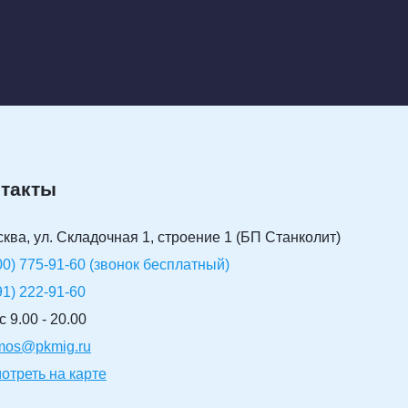
такты
сква, ул. Складочная 1, строение 1 (БП Станколит)
00) 775-91-60 (звонок бесплатный)
91) 222-91-60
 9.00 - 20.00
-mos@pkmig.ru
отреть на карте