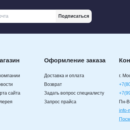
Подписаться
агазин
Оформление заказа
Кон
компании
Доставка и оплата
г. Мо
вости
Возврат
+7(8
рта сайта
Задать вопрос специалисту
+7(9
лерея
Запрос прайса
Пн-Вс
info
Посм