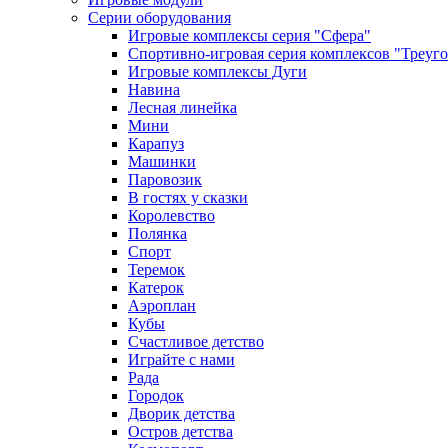
Серии оборудования
Игровые комплексы серия "Сфера"
Спортивно-игровая серия комплексов "Треуг
Игровые комплексы Дуги
Навина
Лесная линейка
Мини
Карапуз
Машинки
Паровозик
В гостях у сказки
Королевство
Полянка
Спорт
Теремок
Катерок
Аэроплан
Кубы
Счастливое детство
Играйте с нами
Рада
Городок
Дворик детства
Остров детства