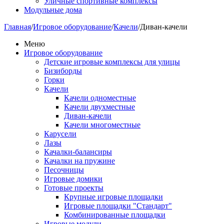
Уличные спортивные комплексы
Модульные дома
Главная
/
Игровое оборудование
/
Качели
/
Диван-качели
Меню
Игровое оборудование
Детские игровые комплексы для улицы
Бизиборды
Горки
Качели
Качели одноместные
Качели двухместные
Диван-качели
Качели многоместные
Карусели
Лазы
Качалки-балансиры
Качалки на пружине
Песочницы
Игровые домики
Готовые проекты
Крупные игровые площадки
Игровые площадки "Стандарт"
Комбинированные площадки
Игровые модули