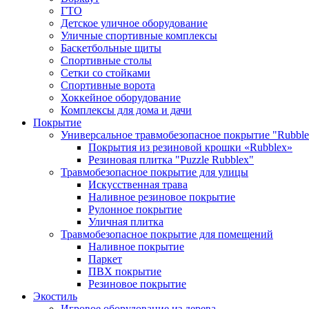
ГТО
Детское уличное оборудование
Уличные спортивные комплексы
Баскетбольные щиты
Спортивные столы
Сетки со стойками
Спортивные ворота
Хоккейное оборудование
Комплексы для дома и дачи
Покрытие
Универсальное травмобезопасное покрытие "Rubble
Покрытия из резиновой крошки «Rubblex»
Резиновая плитка "Puzzle Rubblex"
Травмобезопасное покрытие для улицы
Искусственная трава
Наливное резиновое покрытие
Рулонное покрытие
Уличная плитка
Травмобезопасное покрытие для помещений
Наливное покрытие
Паркет
ПВХ покрытие
Резиновое покрытие
Экостиль
Игровое оборудование из дерева