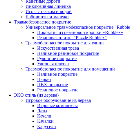
Канатные дороги
Инклюзивная линейка
Игры с песком и водой
Лабиринты и манежи
Травмобезопасное покрытие
Универсальное травмобезопасное покрытие "Rubble
Покрытия из резиновой крошки «Rubblex»
Резиновая плитка "Puzzle Rubblex"
Травмобезопасное покрытие для улицы
Искусственная трава
Наливное резиновое покрытие
Рулонное покрытие
Уличная плитка
Травмобезопасное покрытие для помещений
Наливное покрытие
Паркет
ПВХ покрытие
Резиновое покрытие
ЭКО стиль (из дерева)
Игровое оборудование из дерева
Игровые комплексы
Лазы
Качели
Качалки
Карусели